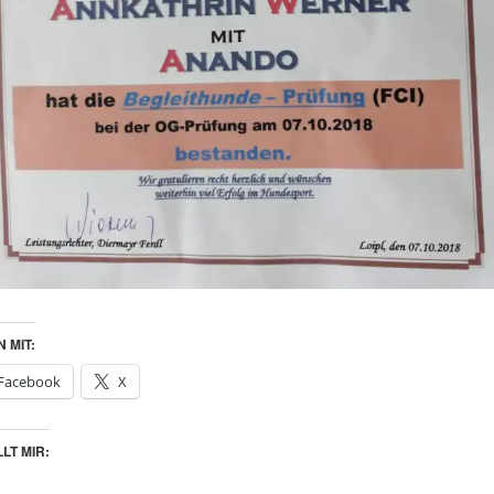
N MIT:
Facebook
X
LT MIR: