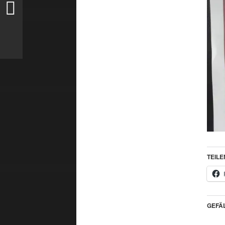
TEILE
GEFÄL