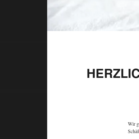
HERZLI
Wir g
Schäf