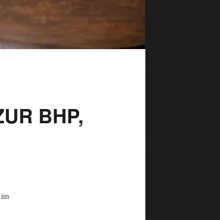
UR BHP,
 im