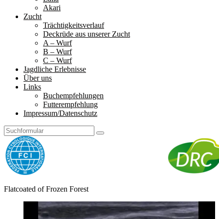
Akari
Zucht
Trächtigkeitsverlauf
Deckrüde aus unserer Zucht
A – Wurf
B – Wurf
C – Wurf
Jagdliche Erlebnisse
Über uns
Links
Buchempfehlungen
Futterempfehlung
Impressum/Datenschutz
Search
Frozen
Flatcoated of Frozen Forest
Forest