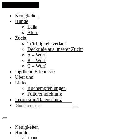
Skip to the content
Neuigkeiten
Hunde
Laila
Akari
Zucht
Trächtigkeitsverlauf
Deckrüde aus unserer Zucht
A – Wurf
B – Wurf
C – Wurf
Jagdliche Erlebnisse
Über uns
Links
Buchempfehlungen
Futterempfehlung
Impressum/Datenschutz
Search
Neuigkeiten
Hunde
Laila