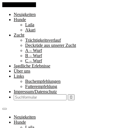
Skip to the content
Neuigkeiten
Hunde
Laila
Akari
Zucht
Trächtigkeitsverlauf
Deckrüde aus unserer Zucht
A – Wurf
B – Wurf
C – Wurf
Jagdliche Erlebnisse
Über uns
Links
Buchempfehlungen
Futterempfehlung
Impressum/Datenschutz
Search
Neuigkeiten
Hunde
Laila