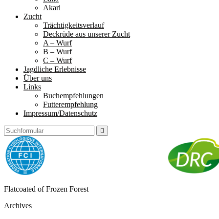
Akari
Zucht
Trächtigkeitsverlauf
Deckrüde aus unserer Zucht
A – Wurf
B – Wurf
C – Wurf
Jagdliche Erlebnisse
Über uns
Links
Buchempfehlungen
Futterempfehlung
Impressum/Datenschutz
Search
Frozen
Flatcoated of Frozen Forest
Forest
Archives