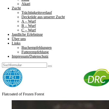
Akari
Zucht
Trächtigkeitsverlauf
Deckrüde aus unserer Zucht
A – Wurf
B – Wurf
C – Wurf
Jagdliche Erlebnisse
Über uns
Links
Buchempfehlungen
Futterempfehlung
Impressum/Datenschutz
Search
Frozen
Flatcoated of Frozen Forest
Forest