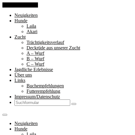
Skip to the content
Neuigkeiten
Hunde
Laila
Akari
Zucht
Trächtigkeitsverlauf
Deckrüde aus unserer Zucht
A – Wurf
B – Wurf
C – Wurf
Jagdliche Erlebnisse
Über uns
Links
Buchempfehlungen
Futterempfehlung
Impressum/Datenschutz
Search
Neuigkeiten
Hunde
Laila