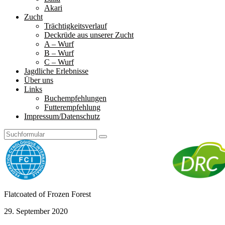
Akari
Zucht
Trächtigkeitsverlauf
Deckrüde aus unserer Zucht
A – Wurf
B – Wurf
C – Wurf
Jagdliche Erlebnisse
Über uns
Links
Buchempfehlungen
Futterempfehlung
Impressum/Datenschutz
Search
Frozen
Flatcoated of Frozen Forest
Forest
29. September 2020