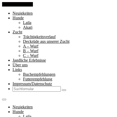
Skip to the content
Neuigkeiten
Hunde
Laila
Akari
Zucht
Trächtigkeitsverlauf
Deckrüde aus unserer Zucht
A – Wurf
B – Wurf
C – Wurf
Jagdliche Erlebnisse
Über uns
Links
Buchempfehlungen
Futterempfehlung
Impressum/Datenschutz
Search
Neuigkeiten
Hunde
Laila