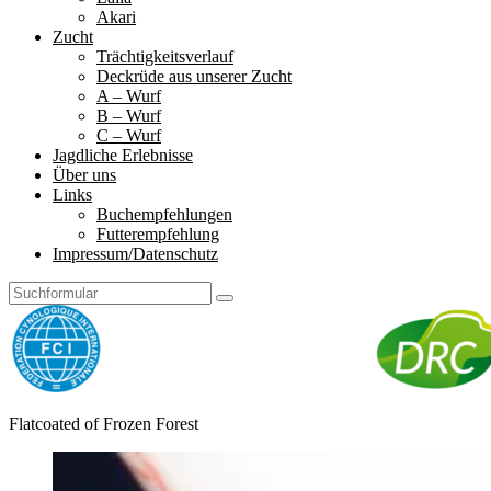
Akari
Zucht
Trächtigkeitsverlauf
Deckrüde aus unserer Zucht
A – Wurf
B – Wurf
C – Wurf
Jagdliche Erlebnisse
Über uns
Links
Buchempfehlungen
Futterempfehlung
Impressum/Datenschutz
Search
Frozen
Flatcoated of Frozen Forest
Forest