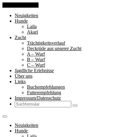
Skip to the content
Neuigkeiten
Hunde
Laila
Akari
Zucht
Trächtigkeitsverlauf
Deckrüde aus unserer Zucht
A – Wurf
B – Wurf
C – Wurf
Jagdliche Erlebnisse
Über uns
Links
Buchempfehlungen
Futterempfehlung
Impressum/Datenschutz
Search
Neuigkeiten
Hunde
Laila