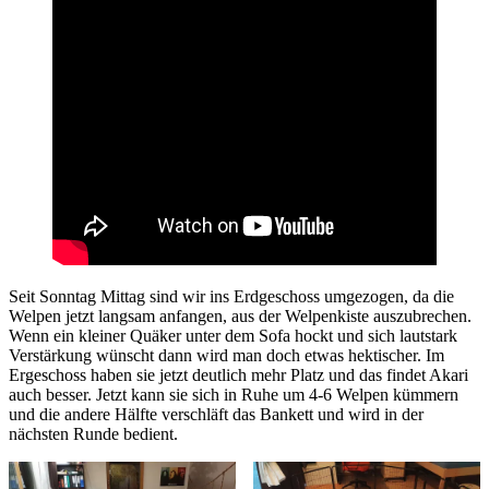
Seit Sonntag Mittag sind wir ins Erdgeschoss umgezogen, da die
Welpen jetzt langsam anfangen, aus der Welpenkiste auszubrechen.
Wenn ein kleiner Quäker unter dem Sofa hockt und sich lautstark
Verstärkung wünscht dann wird man doch etwas hektischer. Im
Ergeschoss haben sie jetzt deutlich mehr Platz und das findet Akari
auch besser. Jetzt kann sie sich in Ruhe um 4-6 Welpen kümmern
und die andere Hälfte verschläft das Bankett und wird in der
nächsten Runde bedient.